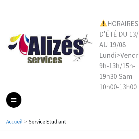
Aller
MENU
au
contenu
HORAIRES
PRINCIPAL
D'ÉTÉ DU 13/
AU 19/08
Lundi>Vendr
9h-13h/15h-
19h30 Sam
10h00-13h00
Accueil
Service Etudiant