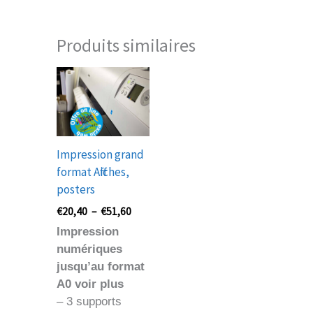
Produits similaires
Plage
de
prix :
€20,40
à
€51,60
Impression grand
format Affiches,
posters
€
20,40
–
€
51,60
Impression
numériques
jusqu’au format
A0 voir plus
– 3 supports