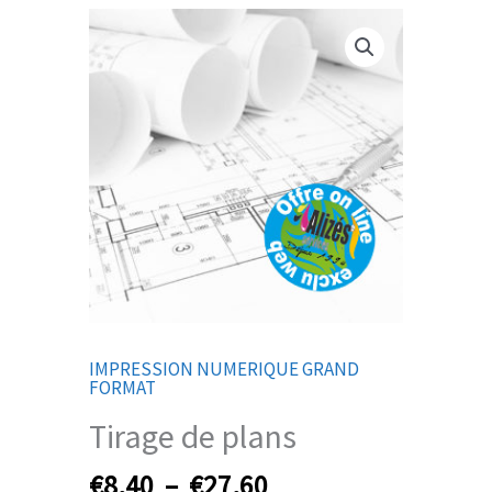
Plage
quantité
de
de
prix :
Tirage
€8,40
de
à
plans
€27,60
IMPRESSION NUMERIQUE GRAND
FORMAT
Tirage de plans
€
8,40
–
€
27,60