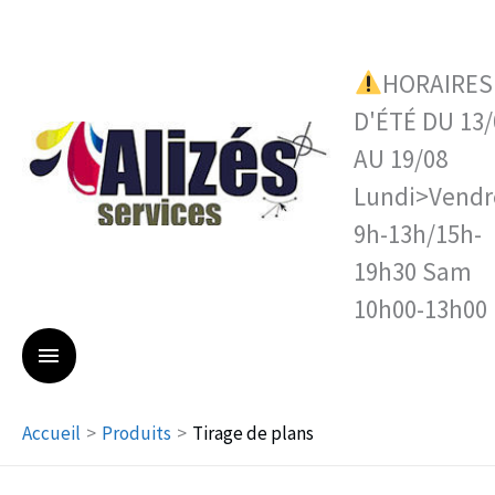
Aller
MENU
au
contenu
HORAIRES
PRINCIPAL
D'ÉTÉ DU 13/
AU 19/08
Lundi>Vendr
9h-13h/15h-
19h30 Sam
10h00-13h00
Accueil
Produits
Tirage de plans