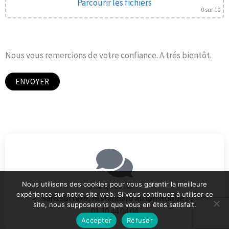
Parcourir les fichiers
0
sur 10
Nous vous remercions de votre confiance. A trés bientôt.
Nous utilisons des cookies pour vous garantir la meilleure
Une question ?
expérience sur notre site web. Si vous continuez à utiliser ce
Sans surtaxe, ni standard automatique !
site, nous supposerons que vous en êtes satisfait.
01 30 44 04 04
Accepter
Refuser